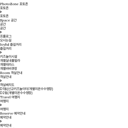
PhotoZone
포토존
포토존
포토존
Space
공간
공간
공간
프롤로그
오시는길
Joyful
즐길거리
즐길거리
키즈놀이시설
개별실내풀빌라
개별테라스
개별바비큐장
Room
객실안내
객실안내
객실배치도
D1동(신규키즈놀이터/개별미온수수영장)
D2동(개별미온수수영장)
Travel
여행지
여행지
여행지
Reserve
예약안내
예약안내
예약안내