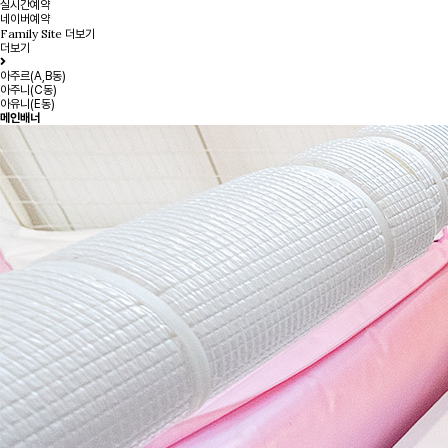
실시간예약
네이버예약
Family Site
더보기
더보기
아주르(A,B동)
아주니(C동)
아유니(E동)
메인배너