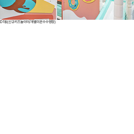
D1동(신규키즈놀이터/개별미온수수영장)